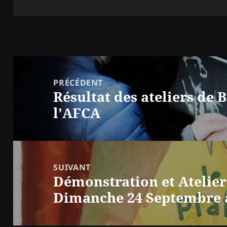
Navigation
de
PRÉCÉDENT
Résultat des ateliers de B
l’article
Article
l’AFCA
précédent :
SUIVANT
Démonstration et Atelier
Article
Dimanche 24 Septembre à
suivant :