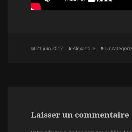
Publié
Auteur
Catégories
21 juin 2017
Alexandre
Uncategori
le
Laisser un commentaire