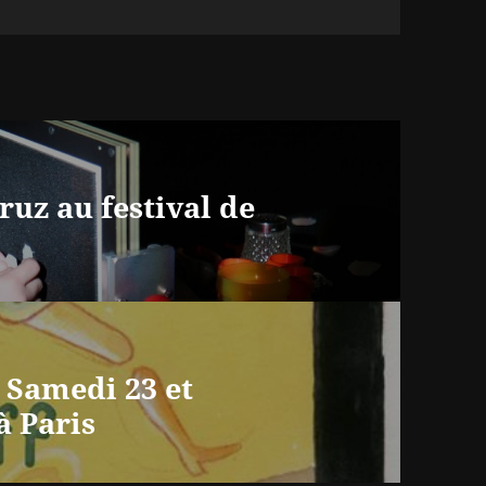
ruz au festival de
 Samedi 23 et
 Paris