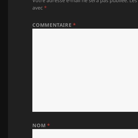
Votre adresse e-mail ne sera pas publiée.
Les
avec
*
COMMENTAIRE
*
NOM
*