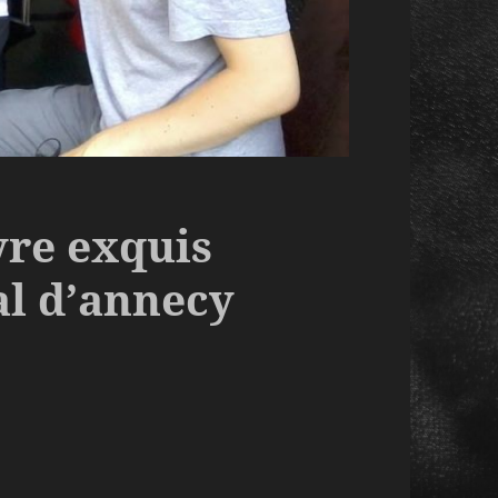
vre exquis
al d’annecy