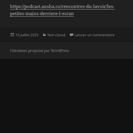
https://podcast.ausha.co/rencontres-du-lavoir/les-
petites-mains-derriere-l-ecran
Publié
Catégories
sur Podcast
10 juillet 2025
Non classé
Laisser un commentaire
le
Fièrement propulsé par WordPress