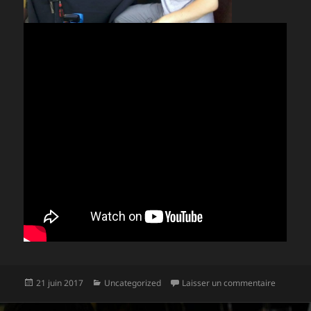
Publié
Catégories
sur Résul
21 juin 2017
Uncategorized
Laisser un commentaire
le