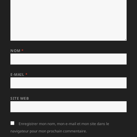
NOM
*
E-MAIL
*
SITE WEB
Enregistrer mon nom, mon e-mail et mon site dans le
navigateur pour mon prochain commentaire.