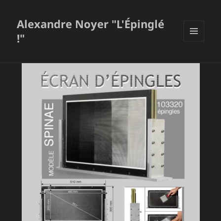
Alexandre Noyer "L'Épinglé
!"
MENU
ET
WIDGETS